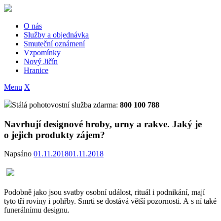
Skip
to
content
O nás
Služby a objednávka
Smuteční oznámení
Vzpomínky
Nový Jičín
Hranice
Menu
X
Stálá pohotovostní služba zdarma:
800 100 788
Navrhují designové hroby, urny a rakve. Jaký je
o jejich produkty zájem?
Napsáno
01.11.2018
01.11.2018
Podobně jako jsou svatby osobní událost, rituál i podnikání, mají
tyto tři roviny i pohřby. Smrti se dostává větší pozornosti. A s ní také
funerálnímu designu.