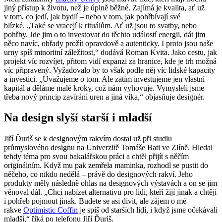
jiný přístup k životu, než je úplně běžné. Zajímá je kvalita, ať už
v tom, co jedí, jak bydlí – nebo v tom, jak pohřbívají své
blízké.
Také se vracejí k rituálům. Ať už jsou to svatby, nebo
pohřby. Jde jim o to investovat do těchto událostí energii, dát jim
něco navíc, obřady prožít opravdově a autenticky. I proto jsou naše
urny spíš minoritní záležitost,
dodává Roman Kvita. Jako cestu, jak
projekt víc rozvíjet, přitom vidí expanzi za hranice, kde je trh možná
víc připravený. Vyžadovalo by to však podle něj víc lidské kapacity
a investici.
Uvažujeme o tom. Ale zatím investujeme jen vlastní
kapitál a děláme malé kroky, což nám vyhovuje. Vymysleli jsme
třeba nový princip zavírání uren a jiná víka,
objasňuje designér.
Na design slyší starší i mladší
Jiří Ďuriš
se k designovým rakvím dostal už při studiu
průmyslového designu na Univerzitě Tomáše Bati ve Zlíně. Hledal
tehdy téma pro svou bakalářskou práci a chtěl přijít s něčím
originálním. Když mu pak zemřela maminka, rozhodl se pustit do
něčeho, co nikdo nedělá – právě do designových rakví. Jeho
produkty měly následně ohlas na designových výstavách a on se jim
věnoval dál.
Chci nabízet alternativu pro lidi, kteří žijí jinak a chtějí
i pohřeb pojmout jinak. Budete se asi divit, ale zájem o mé
rakve
Optimistic Coffin
je spíš od starších lidí, i když jsme očekávali
mladší,
říká po telefonu Jiří Ďuriš.