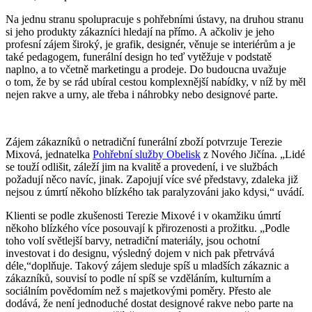
Na jednu stranu spolupracuje s pohřebními ústavy, na druhou stranu
si jeho produkty zákazníci hledají na přímo. A ačkoliv je jeho
profesní zájem široký, je grafik, designér, věnuje se interiérům a je
také pedagogem, funerální design ho teď vytěžuje v podstatě
naplno, a to včetně marketingu a prodeje. Do budoucna uvažuje
o tom, že by se rád ubíral cestou komplexnější nabídky, v níž by měl
nejen rakve a urny, ale třeba i náhrobky nebo designové parte.
Zájem zákazníků o netradiční funerální zboží potvrzuje
Terezie
Mixová
, jednatelka
Pohřební služby Obelisk
z Nového Jičína.
Lidé
se touží odlišit, záleží jim na kvalitě a provedení, i ve službách
požadují něco navíc, jinak. Zapojují více své představy, zdaleka již
nejsou z úmrtí někoho blízkého tak paralyzováni jako kdysi,
uvádí.
Klienti se podle zkušenosti Terezie Mixové i v okamžiku úmrtí
někoho blízkého více posouvají k přirozenosti a prožitku.
Podle
toho volí světlejší barvy, netradiční materiály, jsou ochotní
investovat i do designu, výsledný dojem v nich pak přetrvává
déle,
doplňuje. Takový zájem sleduje spíš u mladších zákaznic a
zákazníků, souvisí to podle ní spíš se vzděláním, kulturním a
sociálním povědomím než s majetkovými poměry. Přesto ale
dodává, že není jednoduché dostat designové rakve nebo parte na