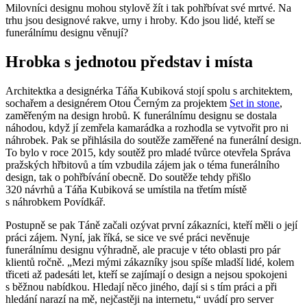
Milovníci designu mohou stylově žít i tak pohřbívat své mrtvé. Na
trhu jsou designové rakve, urny i hroby. Kdo jsou lidé, kteří se
funerálnímu designu věnují?
Hrobka s jednotou představ i místa
Architektka a designérka
Táňa Kubiková
stojí spolu s architektem,
sochařem a designérem
Otou Černým
za projektem
Set in stone
,
zaměřeným na design hrobů. K funerálnímu designu se dostala
náhodou, když jí zemřela kamarádka a rozhodla se vytvořit pro ni
náhrobek. Pak se přihlásila do soutěže zaměřené na funerální design.
To bylo v roce 2015, kdy soutěž pro mladé tvůrce otevřela Správa
pražských hřbitovů a tím vzbudila zájem jak o téma funerálního
design, tak o pohřbívání obecně. Do soutěže tehdy přišlo
320 návrhů a Táňa Kubiková se umístila na třetím místě
s náhrobkem Povídkář.
Postupně se pak Táně začali ozývat první zákazníci, kteří měli o její
práci zájem. Nyní, jak říká, se sice ve své práci nevěnuje
funerálnímu designu výhradně, ale pracuje v této oblasti pro pár
klientů ročně.
Mezi mými zákazníky jsou spíše mladší lidé, kolem
třiceti až padesáti let, kteří se zajímají o design a nejsou spokojeni
s běžnou nabídkou. Hledají něco jiného, dají si s tím práci a při
hledání narazí na mě, nejčastěji na internetu,
uvádí pro server