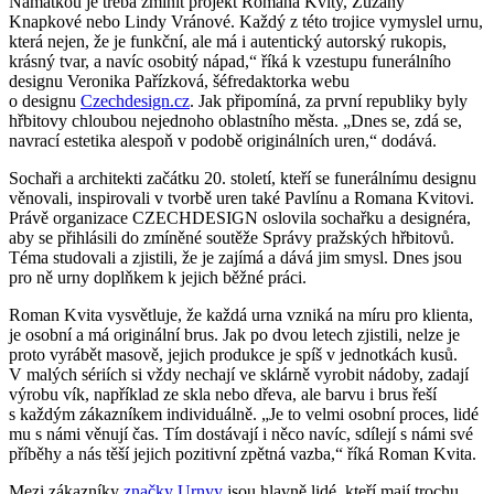
Namátkou je třeba zmínit projekt
Romana Kvity
,
Zuzany
Knapkové
nebo
Lindy Vránové
. Každý z této trojice vymyslel urnu,
která nejen, že je funkční, ale má i autentický autorský rukopis,
krásný tvar, a navíc osobitý nápad,
říká k vzestupu funerálního
designu
Veronika Pařízková
, šéfredaktorka webu
o designu
Czechdesign.cz
. Jak připomíná, za první republiky byly
hřbitovy chloubou nejednoho oblastního města.
Dnes se, zdá se,
navrací estetika alespoň v podobě originálních uren,
dodává.
Sochaři a architekti začátku 20. století, kteří se funerálnímu designu
věnovali, inspirovali v tvorbě uren také
Pavlínu
a
Romana Kvitovi
.
Právě organizace CZECHDESIGN oslovila sochařku a designéra,
aby se přihlásili do zmíněné soutěže Správy pražských hřbitovů.
Téma studovali a zjistili, že je zajímá a dává jim smysl. Dnes jsou
pro ně urny doplňkem k jejich běžné práci.
Roman Kvita vysvětluje, že každá urna vzniká na míru pro klienta,
je osobní a má originální brus. Jak po dvou letech zjistili, nelze je
proto vyrábět masově, jejich produkce je spíš v jednotkách kusů.
V malých sériích si vždy nechají ve sklárně vyrobit nádoby, zadají
výrobu vík, například ze skla nebo dřeva, ale barvu i brus řeší
s každým zákazníkem individuálně.
Je to velmi osobní proces, lidé
mu s námi věnují čas. Tím dostávají i něco navíc, sdílejí s námi své
příběhy a nás těší jejich pozitivní zpětná vazba,
říká Roman Kvita.
Mezi zákazníky
značky Urnyy
jsou hlavně lidé, kteří mají trochu