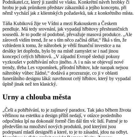
Podnikatel.cz, který ji zastihl ve vlaku. Konkrétní návrh hrobky či
hrobu je pak průnikem představ zákazníků a jejího konceptu, při
němž vychází jak z klientských požadavků, tak z konkrétního místa.
Táňa Kubiková žije ve Vídni a mezi Rakouskem a Českem
pendluje. Má tedy srovnání, jak vypadají hřbitovy přeshraničních
sousedů. Je to podle ní podobné, převažuje masová produkce.
Ale
zároveň vidím trend, že se s tím něco začíná dělat,
říká s tím, že
vzhledem k tomu, že náhrobek je větší finanční investice a na
desítky let dopředu, bylo by na místě zamyslet se i nad jinou
koncepcí celých hřbitovů.
V západní Evropě sleduji pokusy
vyzkoušet v pohřbívání něco jiného. A i u nás se objevují nové
trendy, třeba Les vzpomínek, přírodní hřbitov, kde naopak nejsou
náhrobky vůbec žádné,
dodává a prozrazuje, co ji v oblasti
funerálního designu láká: navrhnout celý hřbitov, který by vypadal
úplně jinak než ten klasický.
Urny a chlouba města
Češi a pohřbívání, to je zajímavý paradox. Tak jako během života
většinou na estetiku a design příliš nedají, v otázce posledního
odpočinku lpí na dokonalé formě čím dál tím víc lidí. Patrné je to
především na množství nových produktů, pod kterými jsou
podepsaní mladí designéři a které, to je to zásadní, jdou na odbyt.