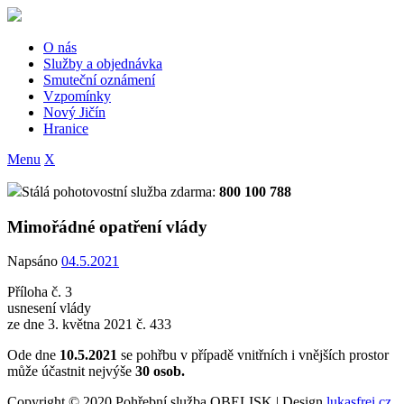
Skip
to
content
O nás
Služby a objednávka
Smuteční oznámení
Vzpomínky
Nový Jičín
Hranice
Menu
X
Stálá pohotovostní služba zdarma:
800 100 788
Mimořádné opatření vlády
Napsáno
04.5.2021
Příloha č. 3
usnesení vlády
ze dne 3. května 2021 č. 433
Ode dne
10.5.2021
se pohřbu v případě vnitřních i vnějších prostor
může účastnit nejvýše
30 osob.
Copyright © 2020 Pohřební služba OBELISK | Design
lukasfrei.cz