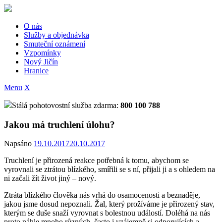
Skip
to
content
O nás
Služby a objednávka
Smuteční oznámení
Vzpomínky
Nový Jičín
Hranice
Menu
X
Stálá pohotovostní služba zdarma:
800 100 788
Jakou má truchlení úlohu?
Napsáno
19.10.2017
20.10.2017
Truchlení je přirozená reakce potřebná k tomu, abychom se
vyrovnali se ztrátou blízkého, smířili se s ní, přijali ji a s ohledem na
ni začali žít život jiný – nový.
Ztráta blízkého člověka nás vrhá do osamocenosti a beznaděje,
jakou jsme dosud nepoznali. Žal, který prožíváme je přirozený stav,
kterým se duše snaží vyrovnat s bolestnou událostí. Doléhá na nás
proto náhle mnoho různých, často i vzájemně si odporujících a