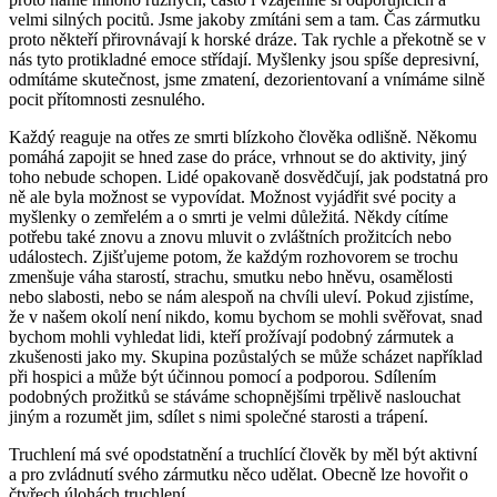
velmi silných pocitů. Jsme jakoby zmítáni sem a tam. Čas zármutku
proto někteří přirov­návají k horské dráze. Tak rychle a překotně se v
nás tyto protikladné emoce střídají. Myšlenky jsou spíše depresivní,
odmítáme skutečnost, jsme zmatení, dezorientovaní a vnímáme silně
pocit přítomnosti zesnulého.
Každý reaguje na otřes ze smrti blízkoho člověka odlišně. Někomu
pomáhá zapojit se hned zase do práce, vrh­nout se do aktivity, jiný
toho nebude schopen. Lidé opakovaně dosvědčují, jak podstatná pro
ně ale byla možnost se vypovídat. Možnost vyjádřit své pocity a
myšlenky o zemřelém a o smrti je velmi důležitá. Někdy cítíme
potřebu také znovu a znovu mluvit o zvláštních prožitcích nebo
událostech. Zjišťujeme potom, že každým rozhovorem se trochu
zmenšuje váha starostí, strachu, smutku nebo hněvu, osamělosti
nebo slabosti, nebo se nám alespoň na chvíli uleví. Pokud zjistíme,
že v našem okolí není nikdo, komu bychom se mohli svěřovat, snad
bychom mohli vyhledat lidi, kteří prožívají po­dobný zármutek a
zkušenosti jako my. Skupina pozůstalých se může scházet na­příklad
při hospici a může být účinnou pomocí a podporou. Sdílením
podobných prožitků se stáváme schopnějšími trpělivě naslouchat
jiným a rozumět jim, sdílet s nimi společné starosti a trápení.
Truchlení má své opodstatnění a truchlící člověk by měl být aktivní
a pro zvládnutí svého zármutku něco udělat. Obecně lze hovořit o
čtyřech úlohách truchlení.