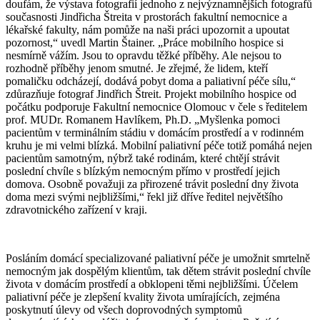
doufám, že výstava fotografií jednoho z nejvýznamnějších fotografů
současnosti Jindřicha Štreita v prostorách fakultní nemocnice a
lékařské fakulty, nám pomůže na naši práci upozornit a upoutat
pozornost,“ uvedl Martin Štainer. „Práce mobilního hospice si
nesmírně vážím. Jsou to opravdu těžké příběhy. Ale nejsou to
rozhodně příběhy jenom smutné. Je zřejmé, že lidem, kteří
pomaličku odcházejí, dodává pobyt doma a paliativní péče sílu,“
zdůrazňuje fotograf Jindřich Štreit. Projekt mobilního hospice od
počátku podporuje Fakultní nemocnice Olomouc v čele s ředitelem
prof. MUDr. Romanem Havlíkem, Ph.D. „Myšlenka pomoci
pacientům v terminálním stádiu v domácím prostředí a v rodinném
kruhu je mi velmi blízká. Mobilní paliativní péče totiž pomáhá nejen
pacientům samotným, nýbrž také rodinám, které chtějí strávit
poslední chvíle s blízkým nemocným přímo v prostředí jejich
domova. Osobně považuji za přirozené trávit poslední dny života
doma mezi svými nejbližšími,“ řekl již dříve ředitel největšího
zdravotnického zařízení v kraji.
Posláním domácí specializované paliativní péče je umožnit smrtelně
nemocným jak dospělým klientům, tak dětem strávit poslední chvíle
života v domácím prostředí a obklopeni těmi nejbližšími. Účelem
paliativní péče je zlepšení kvality života umírajících, zejména
poskytnutí úlevy od všech doprovodných symptomů