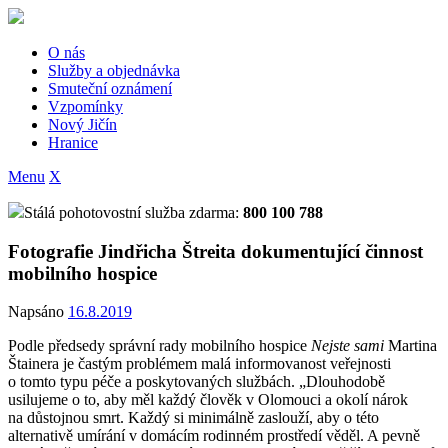
Skip
to
content
O nás
Služby a objednávka
Smuteční oznámení
Vzpomínky
Nový Jičín
Hranice
Menu
X
Stálá pohotovostní služba zdarma:
800 100 788
Fotografie Jindřicha Štreita dokumentující činnost
mobilního hospice
Napsáno
16.8.2019
Podle předsedy správní rady mobilního hospice
Nejste sami
Martina
Štainera je častým problémem malá informovanost veřejnosti
o tomto typu péče a poskytovaných službách. „Dlouhodobě
usilujeme o to, aby měl každý člověk v Olomouci a okolí nárok
na důstojnou smrt. Každý si minimálně zaslouží, aby o této
alternativě umírání v domácím rodinném prostředí věděl. A pevně