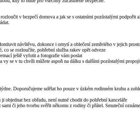
a dobu, kdy to bude pro všechny zúčastněné bezpečné.
 rozloučit v bezpečí domova a jak se s ostatními pozůstalými podpořit a
ádat.
domluvit návštěvu, dokonce i omytí a oblečení zemřelého v jejich prost
 co se rozloučíte, pohřební služba rakev opět odveze
mací ještě vyfotit a fotografie vám poslat
a vy se v tu chvíli můžete aspoň na dálku s dalšími pozůstalými propoji
o týdne. Doporučujeme udělat ho pouze v úzkém rodinném kruhu a zohle
u ji objednat bez obřadu, není nutné chodit do pohřební kanceláře
it sami či jeho tvorbu svěřit někomu z rodiny či přátel. Smuteční ozná