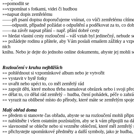
»»pomodlit se
»»vzpomínat s fotkami, videi či hudbou
»»napsat dopis zemřelému
——při psaní dopisu doporučujeme vnímat, co vůči zemřelému cítíme,
——odpustit, případně požádat o odpuštění a poděkovat za to, co dobr
——na závěr napsat přání – např. přání dobré cesty
»» hledat vlastní cesty rozloučení – váš vztah byl jedinečný, nebude 
»» požádejte rodinu a přátele, aby Vám poslali emailem zážitky a vzpo
nich
knihu. Nebo je dejte do jednoho online dokumentu, abyste jej mohli sd
Rozloučení v kruhu nejbližších
»» pohlédnout si vzpomínkové album nebo je vytvořit
»» vystavit v bytě fotky
»» uvařit nebo upéct to, co měl zemřelý rád
»» zapojit děti, které mohou třeba namalovat obrázek nebo i svoji př
»» dělat to, co dělal rád zemřelý – hudba, čtení pohádek, péče o za
»» vyrazit na oblíbené místo do přírody, které máte se zemřelým spoj
Malý obřad doma
»» předem si stanovte čas obřadu, abyste se na rozloučení mohli připr
»» nabídněte i všem ostatním pozůstalým, aby se k vám připojili na d
»» slavnostně se oblečte nebo si vezměte oblečení, které měl zemřelý 
»» přichystejte upomínkové předměty a další symboly, jako je hudba,