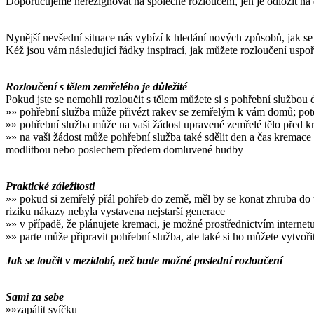
Doporučujeme nerezignovat na společné rozloučení, jen je odložit n
Nynější nevšední situace nás vybízí k hledání nových způsobů, jak se
Kéž jsou vám následující řádky inspirací, jak můžete rozloučení uspoř
Rozloučení s tělem zemřelého je důležité
Pokud jste se nemohli rozloučit s tělem můžete si s pohřební službou 
»» pohřební služba může přivézt rakev se zemřelým k vám domů; poté,
»» pohřební služba může na vaši žádost upravené zemřelé tělo před kre
»» na vaši žádost může pohřební služba také sdělit den a čas kremace 
modlitbou nebo poslechem předem domluvené hudby
Praktické záležitosti
»» pokud si zemřelý přál pohřeb do země, měl by se konat zhruba d
riziku nákazy nebyla vystavena nejstarší generace
»» v případě, že plánujete kremaci, je možné prostřednictvím internet
»» parte může připravit pohřební služba, ale také si ho můžete vytvoř
Jak se loučit v mezidobí, než bude možné poslední rozloučení
Sami za sebe
»»zapálit svíčku