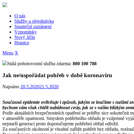
Skip
to
content
O nás
Služby a objednávka
Smuteční oznámení
Vzpomínky
Nový Jičín
Hranice
Menu
X
Stálá pohotovostní služba zdarma:
800 100 788
Jak ne/uspořádat pohřeb v době koronaviru
Napsáno
20.5.2020
21.5.2020
Současná epidemie ovlivňuje i způsob, jakým se loučíme s našimi z
bychom vám však chtěli nabídnout cesty, jak se s vaším blízkým zem
Podle aktuálních bezpečnostních opatření se pohřby sice uskutečnit m
v atmosféře opatrnosti. Smyslem pohřebního obřadu je vzájemné vyjádř
nejstarší generaci proto doporučujeme pohřební obřad odložit.
Za současných okolností je vhodné zařídit pohřeb bez obřadu, rozlouče