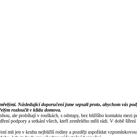
emřelými. Následující doporučení jsme sepsali proto, abychom vás po
řelým rozloučit v klidu domova.
ohou, ale probíhají v rouškách, s odstupy, bez bližšího kontaktu mezi p
ení podpory a setkání všech, kteří zemřelého měli rádi. V době šíření
ní mít jen v kruhu nejbližší rodiny a později uspořádat vzpomínkovou sl