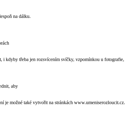
lespoň na dálku.
orách
t, i kdyby třeba jen rozsvícením svíčky, vzpomínkou u fotografie,
dnit, aby
mení je možné také vytvořit na stránkách www.umeniserozloucit.cz.