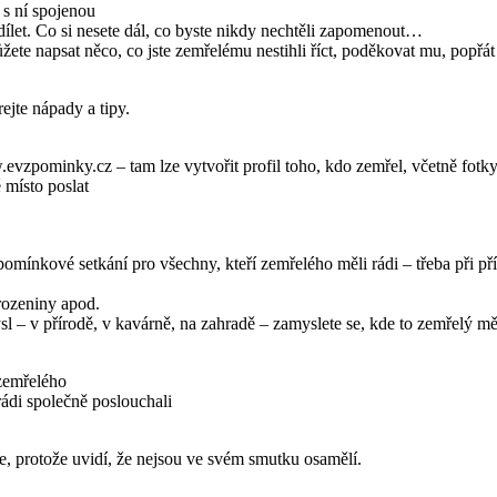
s ní spojenou
dílet. Co si nesete dál, co byste nikdy nechtěli zapomenout…
e napsat něco, co jste zemřelému nestihli říct, poděkovat mu, popřát
ejte nápady a tipy.
.evzpominky.cz – tam lze vytvořit profil toho, kdo zemřel, včetně fotky 
 místo poslat
nkové setkání pro všechny, kteří zemřelého měli rádi – třeba při příle
arozeniny apod.
l – v přírodě, v kavárně, na zahradě – zamyslete se, kde to zemřelý mě
 zemřelého
 rádi společně poslouchali
e, protože uvidí, že nejsou ve svém smutku osamělí.