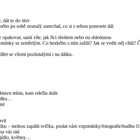
 dát to do slov
ého po sobě zesnulý zanechal, co si s sebou ponesete dál
se opakovat, sami víte, jak říct sbohem nebo na shledanou
mínky se zemřelým. Co hezkého s ním zažili? Jak se vedle něj cítili? Či
ílet se všemi pozůstalými i na dálku.
edstavu místa, kam odešla duše
hrádku…
ené
avit
álku – mohou zapálit svíčku, poslat vám vzpomínky/fotografie/hudbu či 
na vás rád
 jídlo, květiny…