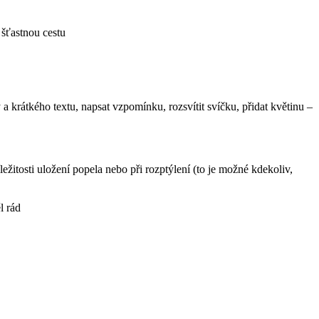
 šťastnou cestu
a krátkého textu, napsat vzpomínku, rozsvítit svíčku, přidat květinu –
žitosti uložení popela nebo při rozptýlení (to je možné kdekoliv,
l rád