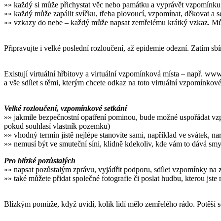
»» každý si může přichystat věc nebo památku a vyprávět vzpomínku 
»» každý může zapálit svíčku, třeba plovoucí, vzpomínat, děkovat a s
»» vzkazy do nebe – každý může napsat zemřelému krátký vzkaz. Můžet
Připravujte i velké poslední rozloučení, až epidemie odezní. Zatím sbír
Existují virtuální hřbitovy a virtuální vzpomínková místa – např. www
a vše sdílet s těmi, kterým chcete odkaz na toto virtuální vzpomínkové
Velké rozloučení, vzpomínkové setkání
»» jakmile bezpečnostní opatření pominou, bude možné uspořádat vzpomí
pokud souhlasí vlastník pozemku)
»» vhodný termín jistě nejlépe stanovíte sami, například ve svátek, n
»» nemusí být ve smuteční síni, klidně kdekoliv, kde vám to dává smys
Pro blízké pozůstalých
»» napsat pozůstalým zprávu, vyjádřit podporu, sdílet vzpomínky na
»» také můžete přidat společné fotografie či poslat hudbu, kterou jste
Blízkým pomůže, když uvidí, kolik lidí mělo zemřelého rádo. Potěší s