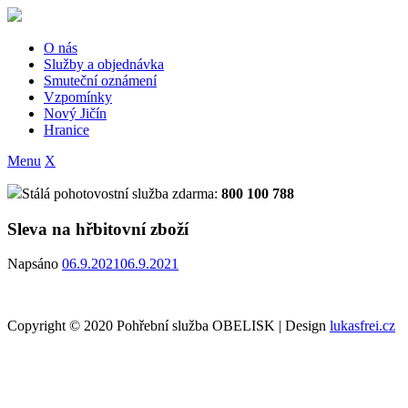
Skip
to
content
O nás
Služby a objednávka
Smuteční oznámení
Vzpomínky
Nový Jičín
Hranice
Menu
X
Stálá pohotovostní služba zdarma:
800 100 788
Sleva na hřbitovní zboží
Napsáno
06.9.2021
06.9.2021
Copyright © 2020 Pohřební služba OBELISK | Design
lukasfrei.cz