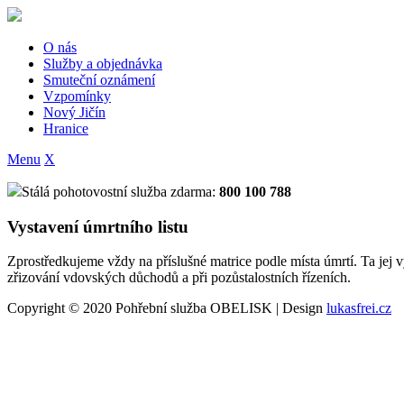
Skip
to
content
O nás
Služby a objednávka
Smuteční oznámení
Vzpomínky
Nový Jičín
Hranice
Menu
X
Stálá pohotovostní služba zdarma:
800 100 788
Vystavení úmrtního listu
Zprostředkujeme vždy na příslušné matrice podle místa úmrtí. Ta jej 
zřizování vdovských důchodů a při pozůstalostních řízeních.
Copyright © 2020 Pohřební služba OBELISK | Design
lukasfrei.cz